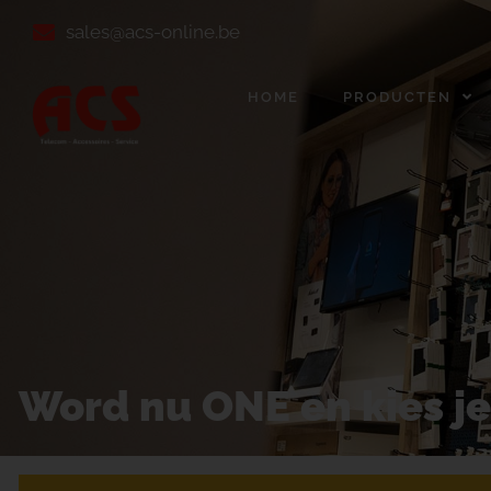
sales@acs-online.be
HOME
PRODUCTEN
Word nu ONE en kies j