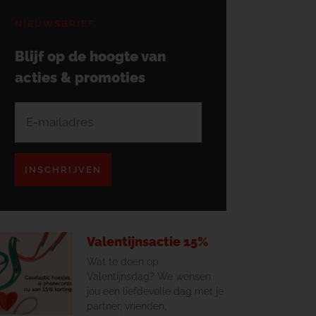
NIEUWSBRIEF
Blijf op de hoogte van
acties & promoties
INSCHRIJVEN
Valentijnsactie 15%
Wat te doen op
Valentijnsdag? We wensen
jou een liefdevolle dag met je
partner, vrienden,