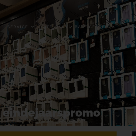
SERVICE
TELENET / BASE CENTER
WI
e eindejaarspromo