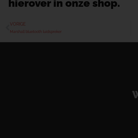
hierover in onze shop.
VORIGE
Marshall bluetooth luidspreker
W