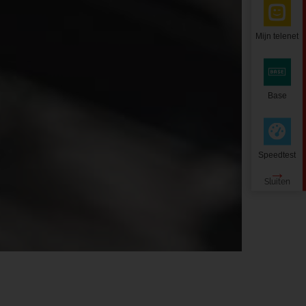
Mijn telenet
Base
Speedtest