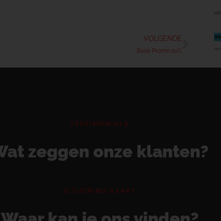
VOLGENDE
Base Promo 20%
TESTIMONIALS
at zeggen onze klanten?
SITUERING KAART
Waar kan je ons vinden?