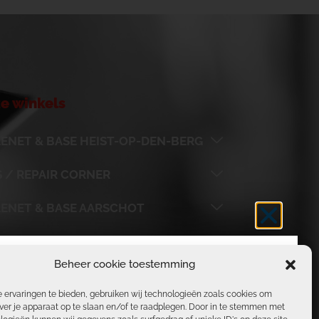
e winkels
ENET & BASE HEIST-OP-DEN-BERG
 / REPAIR CORNER
LENET & BASE AARSCHOT
LENET & BASE BOORTMEERBEEK
Beheer cookie toestemming
S VERLOF
 ervaringen te bieden, gebruiken wij technologieën zoals cookies om
ver je apparaat op te slaan en/of te raadplegen. Door in te stemmen met