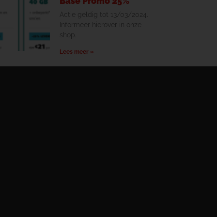
Base Promo 25%
Actie geldig tot 13/03/2024.
Informeer hierover in onze
shop.
Lees meer »